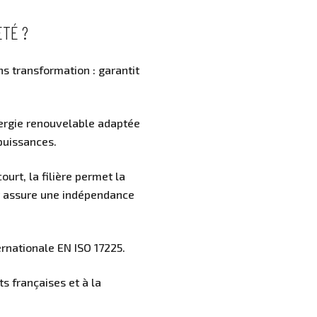
ETÉ ?
s transformation : garantit
énergie renouvelable adaptée
puissances.
ourt, la filière permet la
t assure une indépendance
ernationale EN ISO 17225.
ts françaises et à la