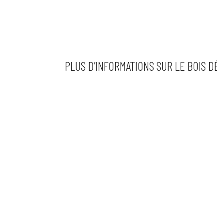
PLUS D’INFORMATIONS SUR LE BOIS 
➔
Questions réponses sur le Bois Energie
➔
FIBOIS, interprofessions régionales de la 
➔
CIBE, Comité Interprofessionnel du Bois-
➔
ASDER
➔
Fond chaleur ADEME