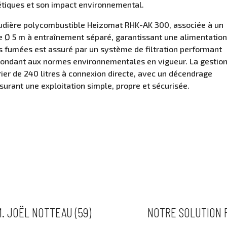
étiques et son impact environnemental.
audière polycombustible Heizomat RHK-AK 300, associée à un
de Ø 5 m à entraînement séparé, garantissant une alimentatio
es fumées est assuré par un système de filtration performant
épondant aux normes environnementales en vigueur. La gestio
ier de 240 litres à connexion directe, avec un décendrage
ssurant une exploitation simple, propre et sécurisée.
S
M. JOËL NOTTEAU (59)
NOTRE SOLUTION P