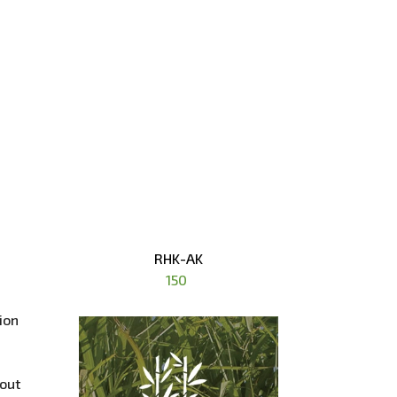
RHK-AK
150
ion
tout