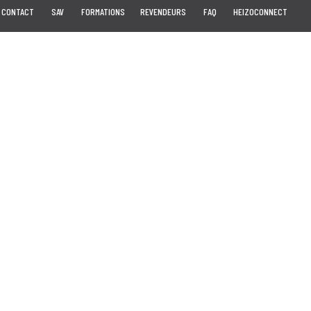
CONTACT
SAV
FORMATIONS
REVENDEURS
FAQ
HEIZOCONNECT
!
Voir les offres