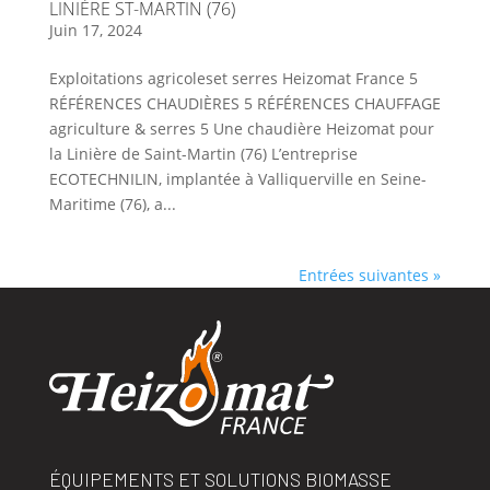
LINIÈRE ST-MARTIN (76)
Juin 17, 2024
Exploitations agricoleset serres Heizomat France 5
RÉFÉRENCES CHAUDIÈRES 5 RÉFÉRENCES CHAUFFAGE
agriculture & serres 5 Une chaudière Heizomat pour
la Linière de Saint-Martin (76) L’entreprise
ECOTECHNILIN, implantée à Valliquerville en Seine-
Maritime (76), a...
Entrées suivantes »
ÉQUIPEMENTS ET SOLUTIONS BIOMASSE